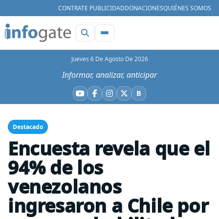
CONTRATE PUBLICIDAD
DONACIONES
QUIÉNES SOMOS
Jueves 6 De Agosto De 2026
Informar, analizar, anticipar
B
YouTube
Facebook
Instagram
X
Bluesky
Destacado
Encuesta revela que el
94% de los
venezolanos
ingresaron a Chile por