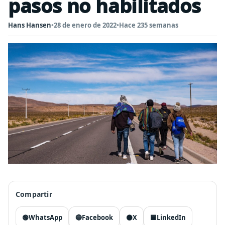
pasos no habilitados
Hans Hansen
•
28 de enero de 2022
•
Hace 235 semanas
Compartir
🟢
WhatsApp
🔵
Facebook
⚫
X
🟦
LinkedIn