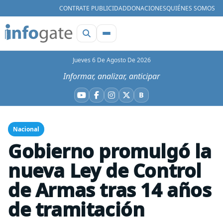
CONTRATE PUBLICIDAD
DONACIONES
QUIÉNES SOMOS
Jueves 6 De Agosto De 2026
Informar, analizar, anticipar
B
YouTube
Facebook
Instagram
X
Bluesky
Nacional
Gobierno promulgó la
nueva Ley de Control
de Armas tras 14 años
de tramitación