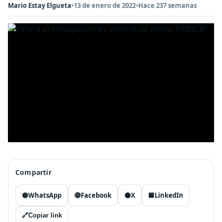
Mario Estay Elgueta
•
13 de enero de 2022
•
Hace 237 semanas
Compartir
🟢
WhatsApp
🔵
Facebook
⚫
X
🟦
LinkedIn
🔗
Copiar link