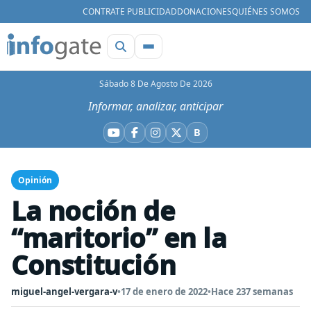
CONTRATE PUBLICIDAD
DONACIONES
QUIÉNES SOMOS
Sábado 8 De Agosto De 2026
Informar, analizar, anticipar
B
YouTube
Facebook
Instagram
X
Bluesky
Opinión
La noción de
“maritorio” en la
Constitución
miguel-angel-vergara-v
•
17 de enero de 2022
•
Hace 237 semanas