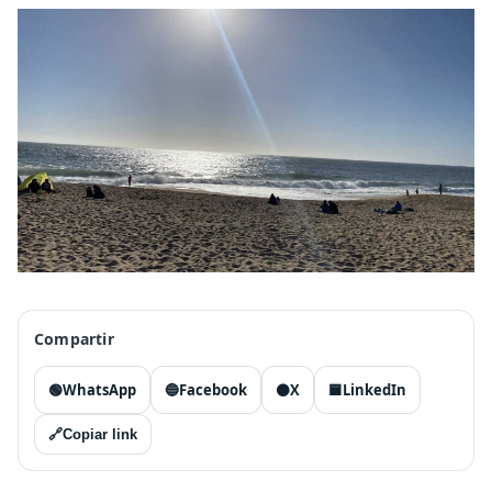
Compartir
🟢
WhatsApp
🔵
Facebook
⚫
X
🟦
LinkedIn
🔗
Copiar link