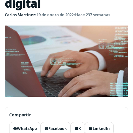
digital
Carlos Martínez
•
19 de enero de 2022
•
Hace 237 semanas
Compartir
🟢
WhatsApp
🔵
Facebook
⚫
X
🟦
LinkedIn