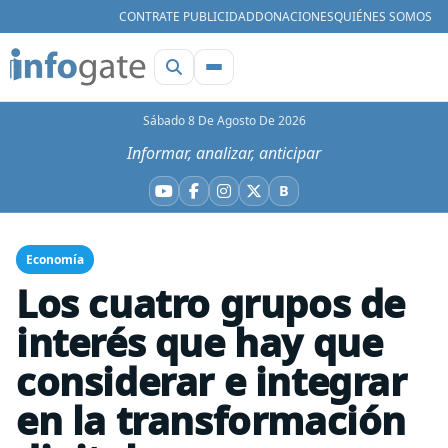
CONTRATE PUBLICIDAD
DONACIONES
QUIÉNES SOMOS
Sábado 8 De Agosto De 2026
Informar, analizar, anticipar
B
YouTube
Facebook
Instagram
X
Bluesky
Economía
Los cuatro grupos de
interés que hay que
considerar e integrar
en la transformación