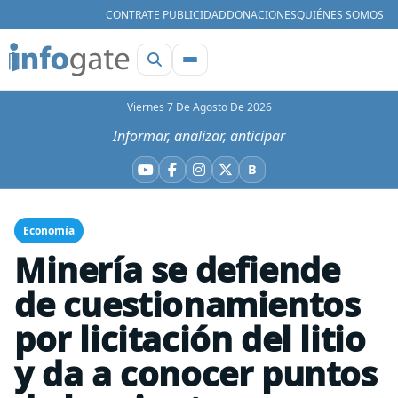
CONTRATE PUBLICIDAD
DONACIONES
QUIÉNES SOMOS
Viernes 7 De Agosto De 2026
Informar, analizar, anticipar
B
YouTube
Facebook
Instagram
X
Bluesky
Economía
Minería se defiende
de cuestionamientos
por licitación del litio
y da a conocer puntos