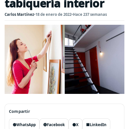
tabiquería interior
Carlos Martínez
•
18 de enero de 2022
•
Hace 237 semanas
Compartir
🟢
WhatsApp
🔵
Facebook
⚫
X
🟦
LinkedIn