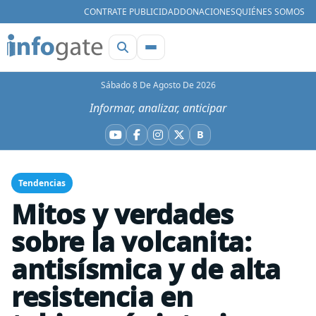
CONTRATE PUBLICIDAD
DONACIONES
QUIÉNES SOMOS
Sábado 8 De Agosto De 2026
Informar, analizar, anticipar
B
YouTube
Facebook
Instagram
X
Bluesky
Tendencias
Mitos y verdades
sobre la volcanita:
antisísmica y de alta
resistencia en