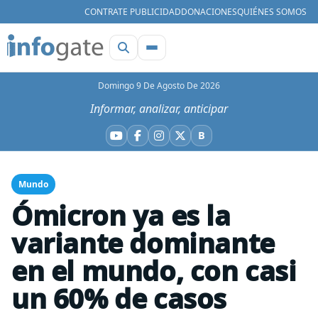
CONTRATE PUBLICIDAD
DONACIONES
QUIÉNES SOMOS
Domingo 9 De Agosto De 2026
Informar, analizar, anticipar
B
YouTube
Facebook
Instagram
X
Bluesky
Mundo
Ómicron ya es la
variante dominante
en el mundo, con casi
un 60% de casos