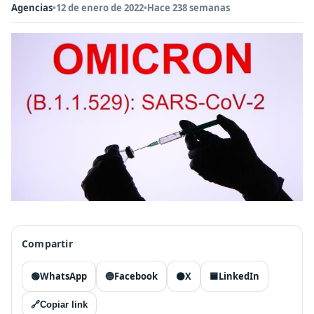
Agencias
•
12 de enero de 2022
•
Hace 238 semanas
Compartir
🟢
WhatsApp
🔵
Facebook
⚫
X
🟦
LinkedIn
🔗
Copiar link