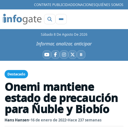
CONTRATE PUBLICIDAD
DONACIONES
QUIÉNES SOMOS
Sábado 8 De Agosto De 2026
Informar, analizar, anticipar
B
YouTube
Facebook
Instagram
X
Bluesky
Destacado
Onemi mantiene
estado de precaución
para Ñuble y Biobío
Hans Hansen
•
16 de enero de 2022
•
Hace 237 semanas