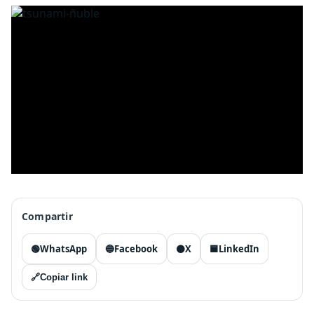
Compartir
🟢
WhatsApp
🔵
Facebook
⚫
X
🟦
LinkedIn
🔗
Copiar link