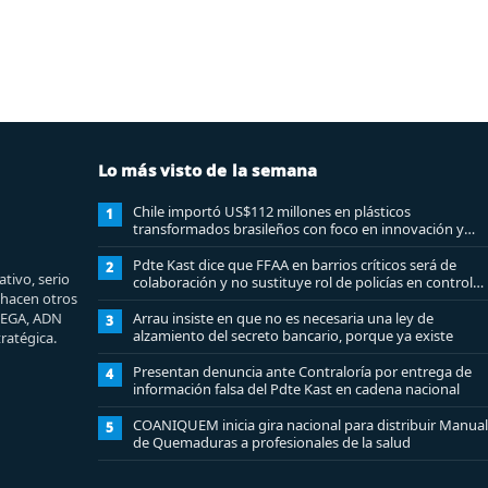
Lo más visto de la semana
Chile importó US$112 millones en plásticos
1
transformados brasileños con foco en innovación y
sostenibilidad
Pdte Kast dice que FFAA en barrios críticos será de
2
tivo, serio
colaboración y no sustituye rol de policías en control
e hacen otros
del orden público
MEGA, ADN
Arrau insiste en que no es necesaria una ley de
3
alzamiento del secreto bancario, porque ya existe
ratégica.
Presentan denuncia ante Contraloría por entrega de
4
información falsa del Pdte Kast en cadena nacional
COANIQUEM inicia gira nacional para distribuir Manual
5
de Quemaduras a profesionales de la salud