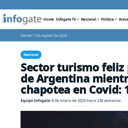
Home
Infogate TV
Nacional
Política
Actu
Viernes 7 De Agosto De 2026
Nacional
Sector turismo feliz
de Argentina mientr
chapotea en Covid: 
Equipo Infogate
•
8 de enero de 2022
•
Hace 238 semanas