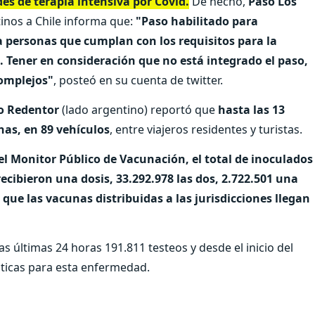
des de terapia intensiva por Covid.
De hecho,
Paso Los
inos a Chile informa que:
"Paso habilitado para
a personas que cumplan con los requisitos para la
s. Tener en consideración que no está integrado el paso,
complejos"
, posteó en su cuenta de twitter.
to Redentor
(lado argentino) reportó que
hasta las 13
nas, en 89 vehículos
, entre viajeros residentes y turistas.
el Monitor Público de Vacunación, el total de inoculados
recibieron una dosis, 33.292.978 las dos, 2.722.501 una
 que las vacunas distribuidas a las jurisdicciones llegan
as últimas 24 horas 191.811 testeos y desde el inicio del
sticas para esta enfermedad.