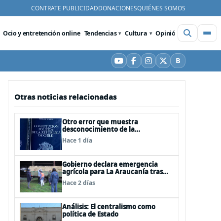
CONTRATE PUBLICIDAD
DONACIONES
QUIÉNES SOMOS
Ocio y entretención online
Tendencias
Cultura
Opinión
Videos
De
B
YouTube
Facebook
Instagram
X
Bluesky
Otras noticias relacionadas
Otro error que muestra
desconocimiento de la
Constitución: Artículo 1 consagra
Hace 1 día
resguardar la seguridad nacional y
proteger a los ciudadanos
Gobierno declara emergencia
agrícola para La Araucanía tras
desastres por pasos de sistemas
Hace 2 días
frontales
Análisis: El centralismo como
política de Estado