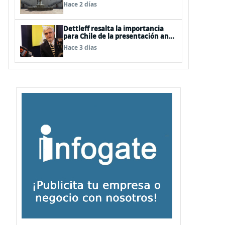
Hace 2 días
Dettleff resalta la importancia
para Chile de la presentación ante
la ONU de la Plataforma
Hace 3 días
Continental Extendida del
Archipiélago Juan Fernández