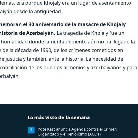
Además, era porque Khojaly era un lugar de asentamiento
rbaiyán desde la antigüedad.
emoran el 30 aniversario de la masacre de Khojaly
historia de Azerbaiyán.
La tragedia de Khojaly fue un
la humanidad donde lamentablemente aún no ha llegado la
te de la década de 1990, de los crímenes cometidos en
e justicia y también, ante la historia. La necesidad de
econciliación de los pueblos armenios y azerbaiyanos y para
erbaiyán.
Lo más visto de la semana
Pdte Kast anuncia Agenda contra el Crimen
1
Organizado y el Terrorismo (ACOT)