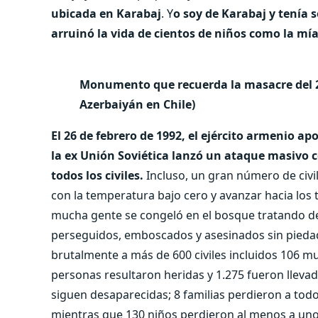
ubicada en Karabaj
. Y
o soy de Karabaj y tenía 
arruinó la vida de cientos de niños como la mía
Monumento que recuerda la masacre del 26
Azerbaiyán en Chile)
El 26 de febrero de 1992, el ejército armenio ap
la ex Unión Soviética lanzó un ataque masivo 
todos los civiles.
Incluso, un gran número de civi
con la temperatura bajo cero y avanzar hacia los 
mucha gente se congeló en el bosque tratando d
perseguidos, emboscados y asesinados sin piedad
brutalmente a más de 600 civiles incluidos 106 mu
personas resultaron heridas y 1.275 fueron llevad
siguen desaparecidas; 8 familias perdieron a to
mientras que 130 niños perdieron al menos a uno