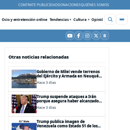
CONTRATE PUBLICIDAD
DONACIONES
QUIÉNES SOMOS
Ocio y entretención online
Tendencias
Cultura
Opinión
Videos
De
B
YouTube
Facebook
Instagram
X
Bluesky
Otras noticias relacionadas
Gobierno de Milei vende terrenos
del Ejército y Armada en Neuquén
y Ushuaia
Hace 3 días
Trump suspende ataques a Irán
porque asegura haber alcanzado
«las bases de un acuerdo»
Hace 3 días
Trump publica imagen de
Venezuela como Estado 51 de los