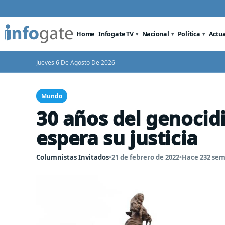
Home
Infogate TV
Nacional
Política
Actu
Jueves 6 De Agosto De 2026
Mundo
30 años del genocid
espera su justicia
Columnistas Invitados
•
21 de febrero de 2022
•
Hace 232 se