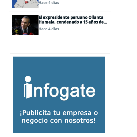
EEUU
Hace 4 días
El expresidente peruano Ollanta
Humala, condenado a 15 años de
cárcel, sale libre al anularse su
Hace 4 días
caso