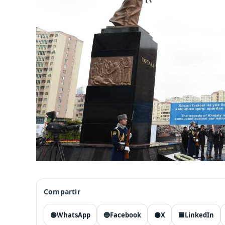
Compartir
🟢
WhatsApp
🔵
Facebook
⚫
X
🟦
LinkedIn