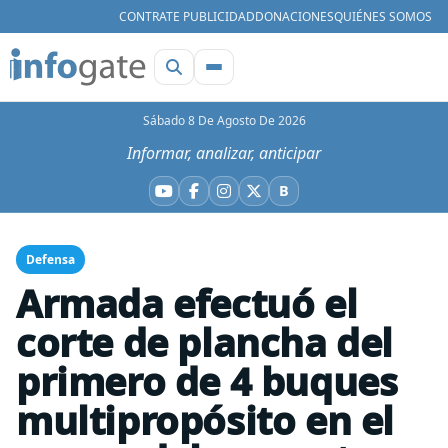
CONTRATE PUBLICIDAD
DONACIONES
QUIÉNES SOMOS
Sábado 8 De Agosto De 2026
Informar, analizar, anticipar
B
YouTube
Facebook
Instagram
X
Bluesky
Defensa
Armada efectuó el
corte de plancha del
primero de 4 buques
multipropósito en el