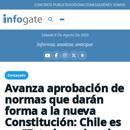
CONTRATE PUBLICIDAD
DONACIONES
QUIÉNES SOMOS
Sábado 8 De Agosto De 2026
Informar, analizar, anticipar
B
YouTube
Facebook
Instagram
X
Bluesky
Destacado
Avanza aprobación de
normas que darán
forma a la nueva
Constitución: Chile es