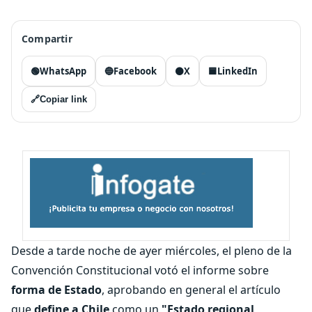
Compartir
🟢
WhatsApp
🔵
Facebook
⚫
X
🟦
LinkedIn
🔗
Copiar link
Desde a tarde noche de ayer miércoles, el pleno de la
Convención Constitucional votó el informe sobre
forma de Estado
, aprobando en general el artículo
que
define a Chile
como un
"Estado regional,