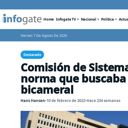
Home
Infogate TV
Nacional
Política
Actu
Viernes 7 De Agosto De 2026
Destacado
Comisión de Sistema
norma que buscaba 
bicameral
Hans Hansen
•
10 de febrero de 2022
•
Hace 234 semanas