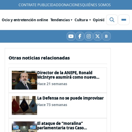
CONTRATE PUBLICIDAD
DONACIONES
QUIÉNES SOMOS
Ocio y entretención online
Tendencias
Cultura
Opinión
Videos
De
B
YouTube
Facebook
Instagram
X
Bluesky
Otras noticias relacionadas
Director de la ANEPE, Ronald
McIntyre asumirá como nuevo
director de la ANI
Hace 21 semanas
La Defensa no se puede improvisar
Hace 73 semanas
El ataque de “moralina”
parlamentaria tras Caso