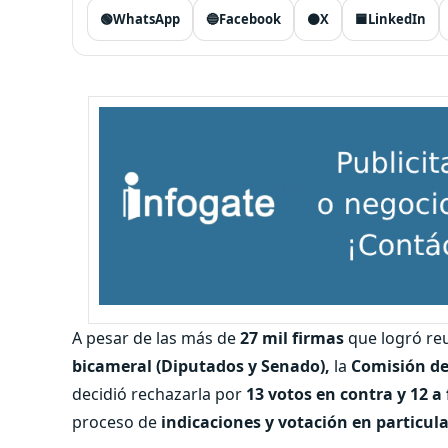
🟢
WhatsApp
🔵
Facebook
⚫
X
🟦
LinkedIn
A pesar de las más de
27 mil firmas
que logró re
bicameral (Diputados y Senado),
la
Comisión de
decidió rechazarla por
13 votos en contra y 12 a
proceso de
indicaciones y votación en particul