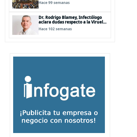
Hermosilla, pero se olvidan que
Hace 99 semanas
son los peor evaluados
Dr. Rodrigo Blamey, Infectólogo
aclara dudas respecto a la Viruela
del Mono (MPOX)
Hace 102 semanas