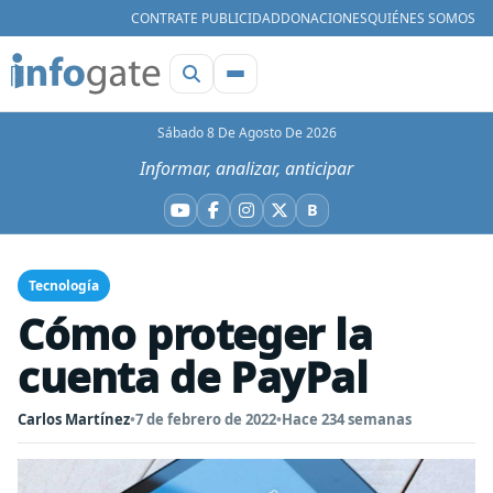
CONTRATE PUBLICIDAD
DONACIONES
QUIÉNES SOMOS
Sábado 8 De Agosto De 2026
Informar, analizar, anticipar
B
YouTube
Facebook
Instagram
X
Bluesky
Tecnología
Cómo proteger la
cuenta de PayPal
Carlos Martínez
•
7 de febrero de 2022
•
Hace 234 semanas