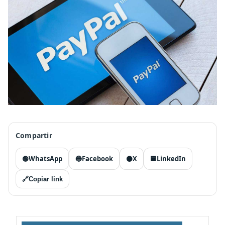
Compartir
🟢
WhatsApp
🔵
Facebook
⚫
X
🟦
LinkedIn
🔗
Copiar link