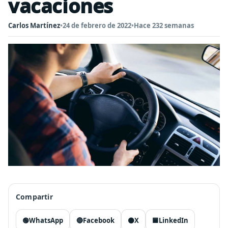
vacaciones
Carlos Martínez
•
24 de febrero de 2022
•
Hace 232 semanas
Compartir
🟢
WhatsApp
🔵
Facebook
⚫
X
🟦
LinkedIn