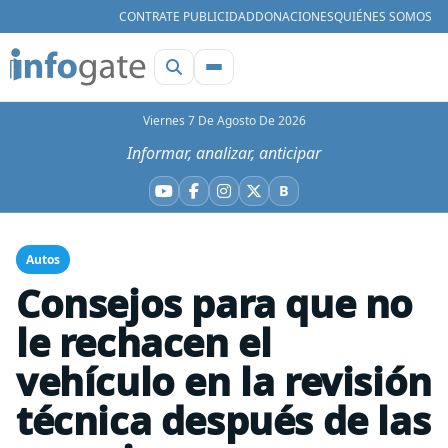
CONTRATE PUBLICIDAD
DONACIONES
QUIÉNES SOMOS
Viernes 7 De Agosto De 2026
Informar, analizar, anticipar
B
YouTube
Facebook
Instagram
X
Bluesky
Autos
Consejos para que no
le rechacen el
vehículo en la revisión
técnica después de las