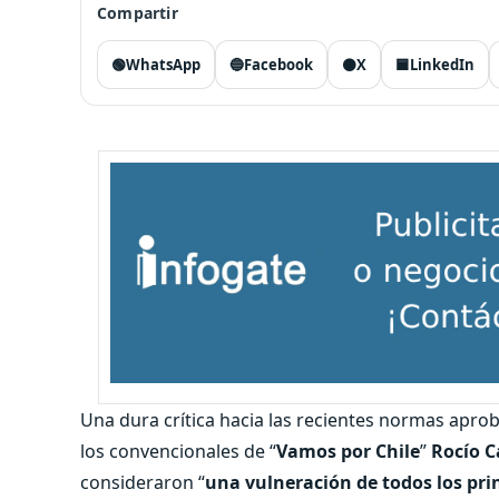
Compartir
🟢
WhatsApp
🔵
Facebook
⚫
X
🟦
LinkedIn
Una dura crítica hacia las recientes normas apro
los convencionales de “
Vamos por Chile
”
Rocío C
consideraron “
una vulneración de todos los prin