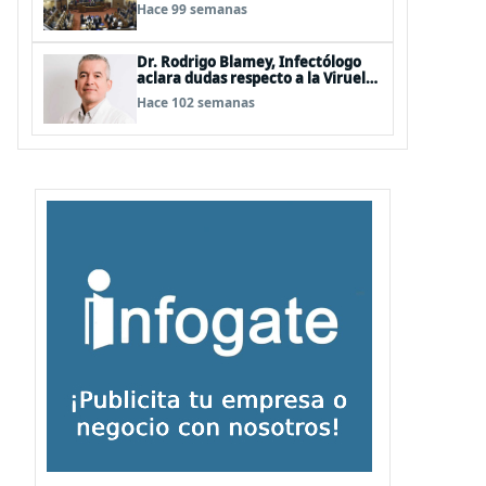
Hermosilla, pero se olvidan que
Hace 99 semanas
son los peor evaluados
Dr. Rodrigo Blamey, Infectólogo
aclara dudas respecto a la Viruela
del Mono (MPOX)
Hace 102 semanas