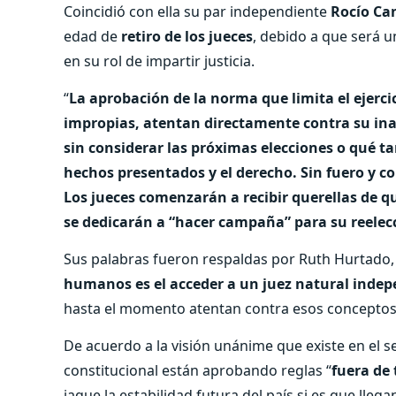
Coincidió con ella su par independiente
Rocío Ca
edad de
retiro de los jueces
, debido a que será u
en su rol de impartir justicia.
“
La aprobación de la norma que limita el ejerci
impropias, atentan directamente contra su ina
sin considerar las próximas elecciones o qué t
hechos presentados y el derecho. Sin fuero y co
Los jueces comenzarán a recibir querellas de qu
se dedicarán a “hacer campaña” para su reelec
Sus palabras fueron respaldas por Ruth Hurtado,
humanos es el acceder a un juez natural indep
hasta el momento atentan contra esos conceptos
De acuerdo a la visión unánime que existe en el se
constitucional están aprobando reglas “
fuera de
jaque la estabilidad futura del país si es que lle