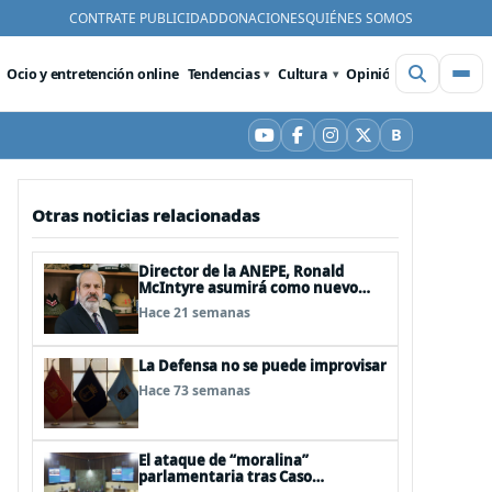
CONTRATE PUBLICIDAD
DONACIONES
QUIÉNES SOMOS
Ocio y entretención online
Tendencias
Cultura
Opinión
Videos
De
B
YouTube
Facebook
Instagram
X
Bluesky
Otras noticias relacionadas
Director de la ANEPE, Ronald
McIntyre asumirá como nuevo
director de la ANI
Hace 21 semanas
La Defensa no se puede improvisar
Hace 73 semanas
El ataque de “moralina”
parlamentaria tras Caso