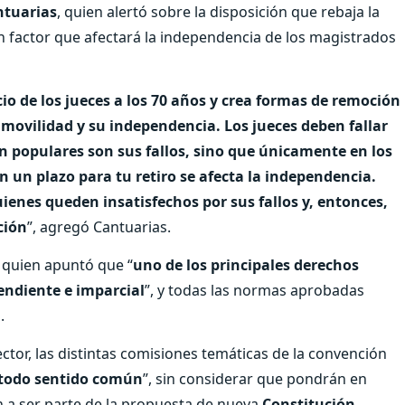
ntuarias
, quien alertó sobre la disposición que rebaja la
n factor que afectará la independencia de los magistrados
cio de los jueces a los 70 años y crea formas de remoción
movilidad y su independencia. Los jueces deben fallar
an populares son sus fallos, sino que únicamente en los
n un plazo para tu retiro se afecta la independencia.
ienes queden insatisfechos por sus fallos y, entonces,
ción
”, agregó Cantuarias.
 quien apuntó que “
uno de los principales derechos
endiente e imparcial
”, y todas las normas aprobadas
.
ctor, las distintas comisiones temáticas de la convención
 todo sentido común
”, sin considerar que pondrán en
gan a ser parte de la propuesta de nueva
Constitución
.