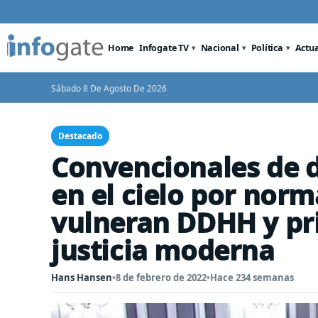
Home
Infogate TV
Nacional
Política
Actu
Sábado 8 De Agosto De 2026
Destacado
Convencionales de d
en el cielo por nor
vulneran DDHH y pri
justicia moderna
Hans Hansen
•
8 de febrero de 2022
•
Hace 234 semanas