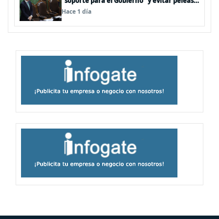
“soporte para el Gobierno” y evitar peleas
internas tras disputa Squella-Pavez
Hace 1 día