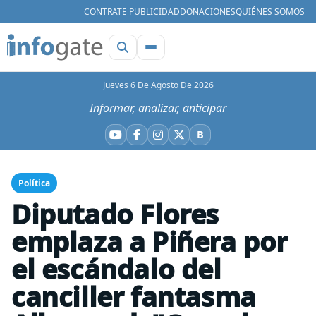
CONTRATE PUBLICIDAD
DONACIONES
QUIÉNES SOMOS
Jueves 6 De Agosto De 2026
Informar, analizar, anticipar
B
YouTube
Facebook
Instagram
X
Bluesky
Política
Diputado Flores
emplaza a Piñera por
el escándalo del
canciller fantasma