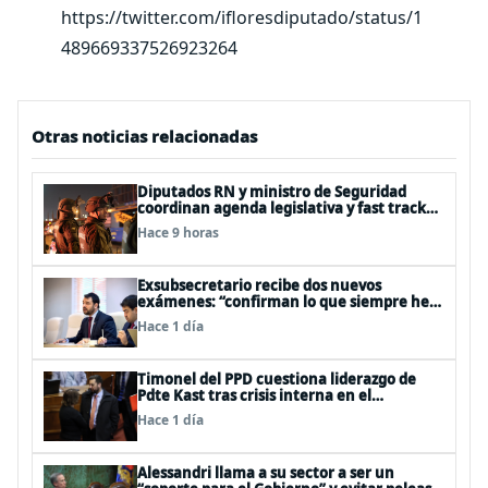
https://twitter.com/ifloresdiputado/status/1
489669337526923264
Otras noticias relacionadas
Diputados RN y ministro de Seguridad
coordinan agenda legislativa y fast track
de proyectos
Hace 9 horas
Exsubsecretario recibe dos nuevos
exámenes: “confirman lo que siempre he
dicho que no consumo droga”
Hace 1 día
Timonel del PPD cuestiona liderazgo de
Pdte Kast tras crisis interna en el
oficialismo: “Es incapaz de ordenar la casa”
Hace 1 día
Alessandri llama a su sector a ser un