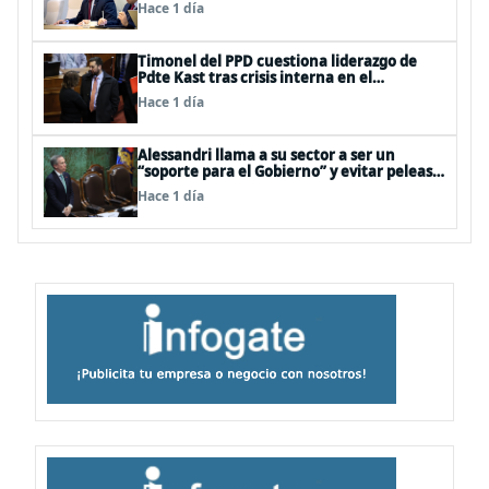
dicho que no consumo droga”
Hace 1 día
Timonel del PPD cuestiona liderazgo de
Pdte Kast tras crisis interna en el
oficialismo: “Es incapaz de ordenar la casa”
Hace 1 día
Alessandri llama a su sector a ser un
“soporte para el Gobierno” y evitar peleas
internas tras disputa Squella-Pavez
Hace 1 día