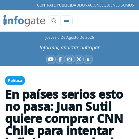
CONTRATE PUBLICIDAD
DONACIONES
QUIÉNES SOMOS
Jueves 6 De Agosto De 2026
Informar, analizar, anticipar
B
YouTube
Facebook
Instagram
X
Bluesky
Política
En países serios esto
no pasa: Juan Sutil
quiere comprar CNN
Chile para intentar