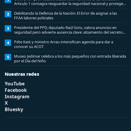
Articulo 1 consagra resguardar la seguridad nacional y proteger
a los ciudadanos
Debilitando la Defensa de la Nación: El Error de asignar a las
2
FFAA labores policiales
Presidente del PPD, diputado Raúl Soto, valora anuncios en
3
seguridad pero advierte ausencia clave: alzamiento del secreto
bancario
Pdte Kast y ministro Arrau intensifican agenda para dar a
4
conocer su ACOT
Museo Jedimar celebra a los más pequeños con entrada liberada
5
por el Día del Niño
Nuestras redes
YouTube
Facebook
Instagram
X
Bluesky