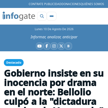
CONTRATE PUBLICIDAD
DONACIONES
QUIÉNES SOMOS
Lunes 10 De Agosto De 2026
Informar, analizar, anticipar
B
YouTube
Facebook
Instagram
X
Bluesky
Destacado
Gobierno insiste en su
inocencia por drama
en el norte: Bellolio
culpó a la "dictadura