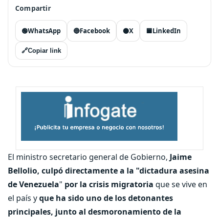
Compartir
🟢
WhatsApp
🔵
Facebook
⚫
X
🟦
LinkedIn
🔗
Copiar link
El ministro secretario general de Gobierno,
Jaime
Bellolio,
culpó directamente a la "dictadura asesina
de Venezuela
"
por la crisis migratoria
que se vive en
el país y
que ha sido uno de los detonantes
principales, junto al desmoronamiento de la