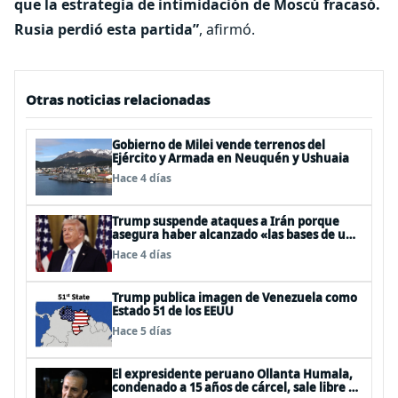
que la estrategia de intimidación de Moscú fracasó.
Rusia perdió esta partida”
, afirmó.
Otras noticias relacionadas
Gobierno de Milei vende terrenos del
Ejército y Armada en Neuquén y Ushuaia
Hace 4 días
Trump suspende ataques a Irán porque
asegura haber alcanzado «las bases de un
acuerdo»
Hace 4 días
Trump publica imagen de Venezuela como
Estado 51 de los EEUU
Hace 5 días
El expresidente peruano Ollanta Humala,
condenado a 15 años de cárcel, sale libre al