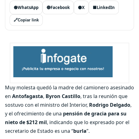
🟢
WhatsApp
🔵
Facebook
⚫
X
🟦
LinkedIn
🔗
Copiar link
Muy molesta quedó la madre del camionero asesinado
en
Antofagasta
,
Byron Castillo
, tras la reunión que
sostuvo con el ministro del Interior,
Rodrigo Delgado
,
y el ofrecimiento de una
pensión de gracia para su
nieto de $212 mil
, indicando que lo expresado por el
secretario de Estado es una “
burla
”.