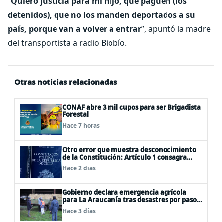
“
Quiero justicia para mi hijo, que paguen (los
detenidos), que no los manden deportados a su
país, porque van a volver a entrar
”, apuntó la madre
del transportista a radio Biobío.
Otras noticias relacionadas
CONAF abre 3 mil cupos para ser Brigadista
Forestal
Hace 7 horas
Otro error que muestra desconocimiento
de la Constitución: Artículo 1 consagra
resguardar la seguridad nacional y
Hace 2 días
proteger a los ciudadanos
Gobierno declara emergencia agrícola
para La Araucanía tras desastres por pasos
de sistemas frontales
Hace 3 días