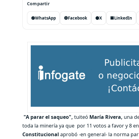
Compartir
🟢
WhatsApp
🔵
Facebook
⚫
X
🟦
LinkedIn
"A parar el saqueo",
tuiteó
María Rivera,
una de 
toda la minería ya que por 11 votos a favor y 8 en
Constitucional
aprobó -en general- la norma pa