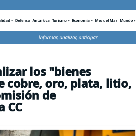
alidad
Defensa
Antártica
Turismo
Economía
Mes del Mar
Mundo
Informar, analizar, anticipar
izar los "bienes
 cobre, oro, plata, litio,
omisión de
a CC