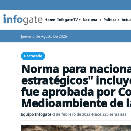
Home
Infogate TV
Nacional
Política
Actu
Jueves 6 De Agosto De 2026
Destacado
Norma para nacional
estratégicos" incluye
fue aprobada por C
Medioambiente de l
Equipo Infogate
•
2 de febrero de 2022
•
Hace 235 semanas