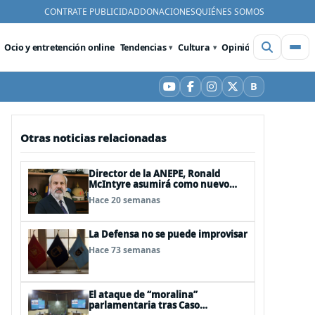
CONTRATE PUBLICIDAD
DONACIONES
QUIÉNES SOMOS
Ocio y entretención online
Tendencias
Cultura
Opinión
Videos
De
B
YouTube
Facebook
Instagram
X
Bluesky
Otras noticias relacionadas
Director de la ANEPE, Ronald
McIntyre asumirá como nuevo
director de la ANI
Hace 20 semanas
La Defensa no se puede improvisar
Hace 73 semanas
El ataque de “moralina”
parlamentaria tras Caso