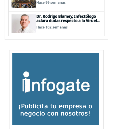
Hermosilla, pero se olvidan que
Hace 99 semanas
son los peor evaluados
Dr. Rodrigo Blamey, Infectólogo
aclara dudas respecto a la Viruela
del Mono (MPOX)
Hace 102 semanas