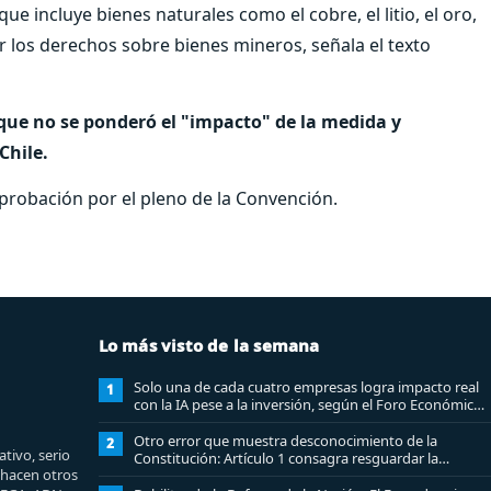
que incluye bienes naturales como el cobre, el litio, el oro,
or los derechos sobre bienes mineros, señala el texto
que no se ponderó el "impacto" de la medida y
Chile.
aprobación por el pleno de la Convención.
Lo más visto de la semana
Solo una de cada cuatro empresas logra impacto real
1
con la IA pese a la inversión, según el Foro Económico
Mundial
Otro error que muestra desconocimiento de la
2
tivo, serio
Constitución: Artículo 1 consagra resguardar la
e hacen otros
seguridad nacional y proteger a los ciudadanos