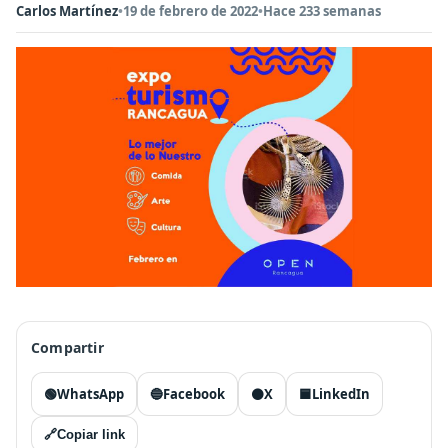
Carlos Martínez
•
19 de febrero de 2022
•
Hace 233 semanas
Compartir
🟢
WhatsApp
🔵
Facebook
⚫
X
🟦
LinkedIn
🔗
Copiar link