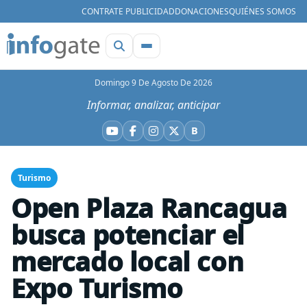
CONTRATE PUBLICIDAD
DONACIONES
QUIÉNES SOMOS
Domingo 9 De Agosto De 2026
Informar, analizar, anticipar
B
YouTube
Facebook
Instagram
X
Bluesky
Turismo
Open Plaza Rancagua
busca potenciar el
mercado local con
Expo Turismo