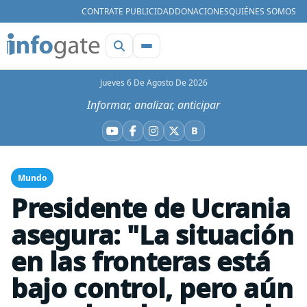
CONTRATE PUBLICIDAD
DONACIONES
QUIÉNES SOMOS
Jueves 6 De Agosto De 2026
Informar, analizar, anticipar
B
YouTube
Facebook
Instagram
X
Bluesky
Mundo
Presidente de Ucrania
asegura: "La situación
en las fronteras está
bajo control, pero aún