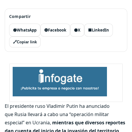
Compartir
🟢
WhatsApp
🔵
Facebook
⚫
X
🟦
LinkedIn
🔗
Copiar link
El presidente ruso Vladimir Putin ha anunciado
que Rusia llevará a cabo una “operación militar
especial” en Ucrania,
mientras que diversos reportes
dan cuenta del inicio de la invasión del territorio