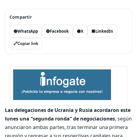
Compartir
🟢
WhatsApp
🔵
Facebook
⚫
X
🟦
LinkedIn
🔗
Copiar link
Las delegaciones de Ucrania y Rusia acordaron este
lunes una “segunda ronda” de negociaciones
, según
anunciaron ambas partes, tras terminar una primera
reunión y regresar a sus respectivas capitales para