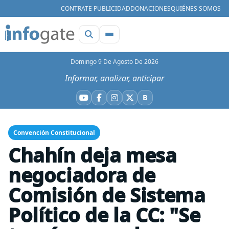
CONTRATE PUBLICIDAD
DONACIONES
QUIÉNES SOMOS
Domingo 9 De Agosto De 2026
Informar, analizar, anticipar
B
YouTube
Facebook
Instagram
X
Bluesky
Convención Constitucional
Chahín deja mesa
negociadora de
Comisión de Sistema
Político de la CC: "Se