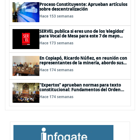
Proceso Constituyente: Aprueban artículos
sobre descentralización
Hace 153 semanas
SERVEL publica si eres uno de los 'elegidos'
para Vocal de Mesa para este 7 de mayo
consulta acá
Hace 173 semanas
En Copiapó, Ricardo Núñez, en reunión con
representantes de la minería, abordo sus
propuestas para una minería sustentable y
Hace 174 semanas
competitiva cuyo marco debe estar en la
Nueva Constitución
"Expertos" aprueban normas para texto
constitucional: Fundamentos del Orden
Constitucional; Derechos y libertades
Hace 174 semanas
fundamentales y Representación política y
participación