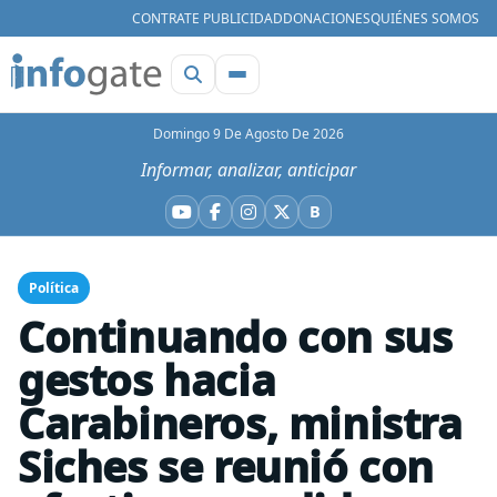
CONTRATE PUBLICIDAD
DONACIONES
QUIÉNES SOMOS
Domingo 9 De Agosto De 2026
Informar, analizar, anticipar
B
YouTube
Facebook
Instagram
X
Bluesky
Política
Continuando con sus
gestos hacia
Carabineros, ministra
Siches se reunió con