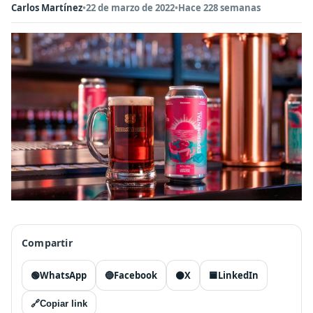
Carlos Martínez
•
22 de marzo de 2022
•
Hace 228 semanas
Compartir
🟢
WhatsApp
🔵
Facebook
⚫
X
🟦
LinkedIn
🔗
Copiar link