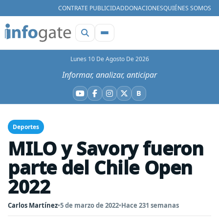
CONTRATE PUBLICIDAD
DONACIONES
QUIÉNES SOMOS
Lunes 10 De Agosto De 2026
Informar, analizar, anticipar
B
YouTube
Facebook
Instagram
X
Bluesky
Deportes
MILO y Savory fueron
parte del Chile Open
2022
Carlos Martínez
•
5 de marzo de 2022
•
Hace 231 semanas