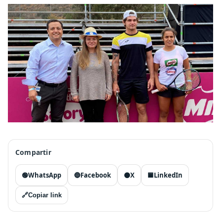
Compartir
🟢
WhatsApp
🔵
Facebook
⚫
X
🟦
LinkedIn
🔗
Copiar link