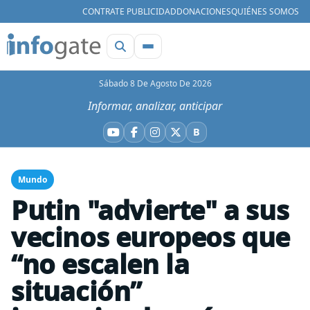
CONTRATE PUBLICIDAD
DONACIONES
QUIÉNES SOMOS
Sábado 8 De Agosto De 2026
Informar, analizar, anticipar
B
YouTube
Facebook
Instagram
X
Bluesky
Mundo
Putin "advierte" a sus
vecinos europeos que
“no escalen la
situación”