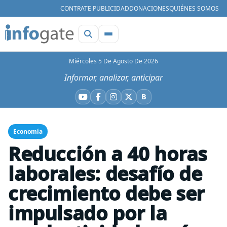
CONTRATE PUBLICIDAD
DONACIONES
QUIÉNES SOMOS
Miércoles 5 De Agosto De 2026
Informar, analizar, anticipar
B
YouTube
Facebook
Instagram
X
Bluesky
Economía
Reducción a 40 horas
laborales: desafío de
crecimiento debe ser
impulsado por la