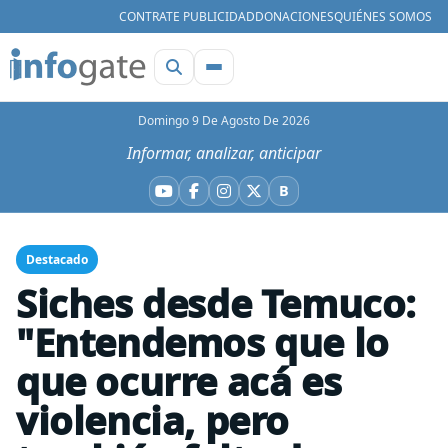
CONTRATE PUBLICIDAD
DONACIONES
QUIÉNES SOMOS
Domingo 9 De Agosto De 2026
Informar, analizar, anticipar
B
YouTube
Facebook
Instagram
X
Bluesky
Destacado
Siches desde Temuco:
"Entendemos que lo
que ocurre acá es
violencia, pero