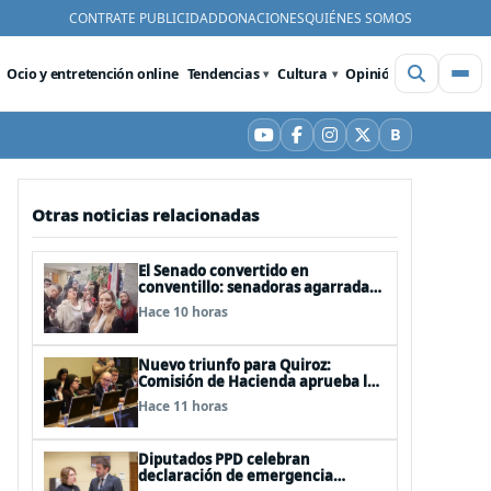
CONTRATE PUBLICIDAD
DONACIONES
QUIÉNES SOMOS
Ocio y entretención online
Tendencias
Cultura
Opinión
Videos
De
B
YouTube
Facebook
Instagram
X
Bluesky
Otras noticias relacionadas
El Senado convertido en
conventillo: senadoras agarradas
de las mechas
Hace 10 horas
Nuevo triunfo para Quiroz:
Comisión de Hacienda aprueba los
vetos a la Megarreforma
Hace 11 horas
Diputados PPD celebran
declaración de emergencia