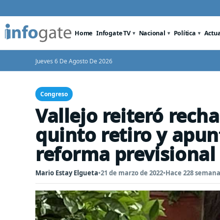
Home
Infogate TV
Nacional
Política
Actu
Jueves 6 De Agosto De 2026
Congreso
Vallejo reiteró rech
quinto retiro y apu
reforma previsional
Mario Estay Elgueta
•
21 de marzo de 2022
•
Hace 228 semana