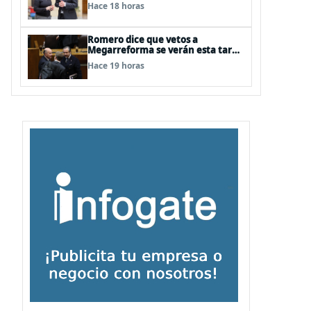
agrícola a La Araucanía y piden
Hace 18 horas
agilizar ayudas económicas a
familias
Romero dice que vetos a
Megarreforma se verán esta tarde
en la Comisión de Hacienda
Hace 19 horas