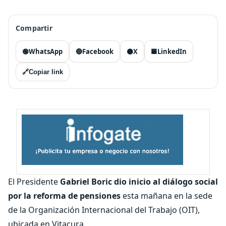
Compartir
🟢
WhatsApp
🔵
Facebook
⚫
X
🟦
LinkedIn
🔗
Copiar link
El Presidente
Gabriel Boric
dio inicio al diálogo social
por la reforma de pensiones
esta mañana en la sede
de la Organización Internacional del Trabajo (OIT),
ubicada en Vitacura.