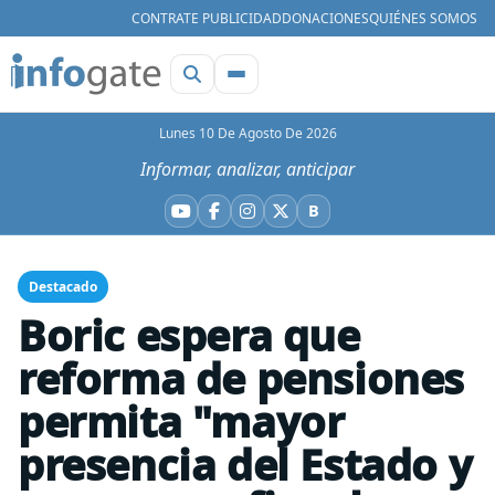
CONTRATE PUBLICIDAD
DONACIONES
QUIÉNES SOMOS
Lunes 10 De Agosto De 2026
Informar, analizar, anticipar
B
YouTube
Facebook
Instagram
X
Bluesky
Destacado
Boric espera que
reforma de pensiones
permita "mayor
presencia del Estado y