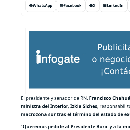
🟢
WhatsApp
🔵
Facebook
⚫
X
🟦
LinkedIn
El presidente y senador de RN,
Francisco Chahu
ministra del Interior, Izkia Siches
, responsabiliz
macrozona sur tras el término del estado de e
“
Queremos pedirle al Presidente Boric y a la min