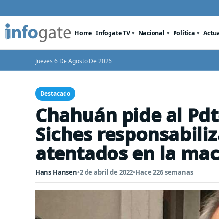
Home
Infogate TV
Nacional
Política
Actu
Jueves 6 De Agosto De 2026
Destacado
Chahuán pide al Pdte
Siches responsabiliz
atentados en la ma
Hans Hansen
•
2 de abril de 2022
•
Hace 226 semanas