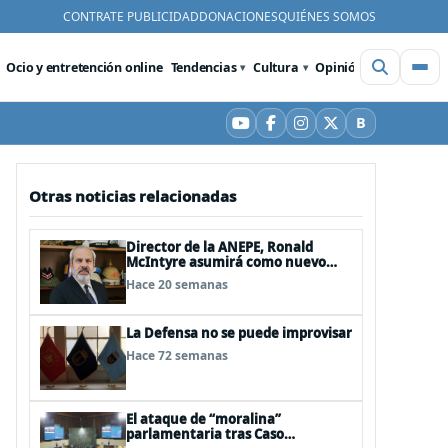
CONTRATE PUBLICIDAD
DONACIONES
QUIÉNES SOMOS
Ocio y entretención online
Tendencias
Cultura
Opinión
Videos
De
B
YouTube
Facebook
Instagram
X
Bluesky
Otras noticias relacionadas
Director de la ANEPE, Ronald
McIntyre asumirá como nuevo
director de la ANI
Hace 20 semanas
La Defensa no se puede improvisar
Hace 72 semanas
El ataque de “moralina”
parlamentaria tras Caso