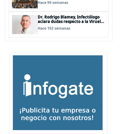
Hermosilla, pero se olvidan que
Hace 99 semanas
son los peor evaluados
Dr. Rodrigo Blamey, Infectólogo
aclara dudas respecto a la Viruela
del Mono (MPOX)
Hace 102 semanas