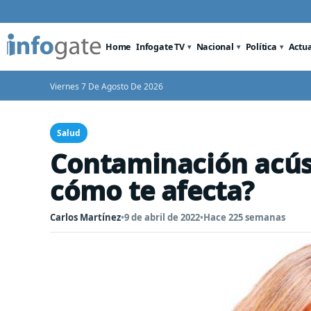
Home
Infogate TV
Nacional
Política
Actu
Viernes 7 De Agosto De 2026
Salud
Contaminación acúst
cómo te afecta?
Carlos Martínez
•
9 de abril de 2022
•
Hace 225 semanas