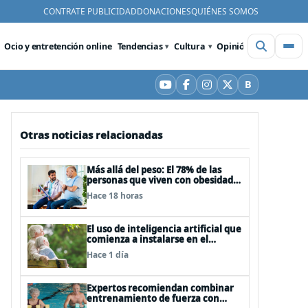
CONTRATE PUBLICIDAD
DONACIONES
QUIÉNES SOMOS
Ocio y entretención online
Tendencias
Cultura
Opinión
Videos
De
B
YouTube
Facebook
Instagram
X
Bluesky
Otras noticias relacionadas
Más allá del peso: El 78% de las
personas que viven con obesidad
sufre estrés postraumático debido
Hace 18 horas
al estigma
El uso de inteligencia artificial que
comienza a instalarse en el
cuidado de personas mayores
Hace 1 día
Expertos recomiendan combinar
entrenamiento de fuerza con