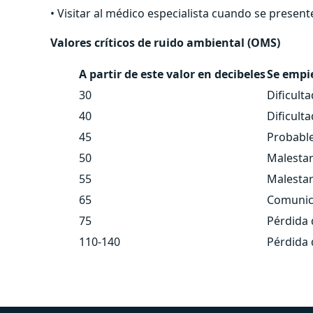
• Visitar al médico especialista cuando se present
Valores críticos de ruido ambiental (OMS)
A partir de este valor en decibeles
Se empie
30
Dificult
40
Dificult
45
Probable
50
Malesta
55
Malestar
65
Comunica
75
Pérdida 
110-140
Pérdida 