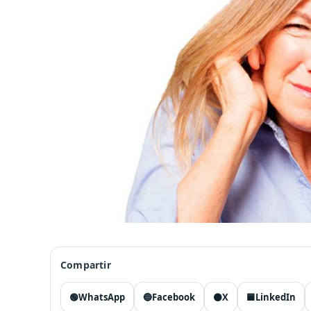
Compartir
🟢
WhatsApp
🔵
Facebook
⚫
X
🟦
LinkedIn