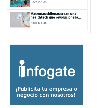
natación para fortalecer la salud
Hace 2 días
Matronas chilenas crean una
healthtech que revoluciona la
formación clínica con simuladores
Hace 6 días
inteligentes