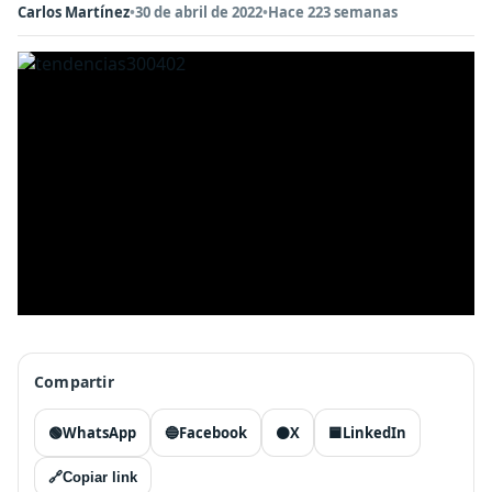
Carlos Martínez
•
30 de abril de 2022
•
Hace 223 semanas
Compartir
🟢
WhatsApp
🔵
Facebook
⚫
X
🟦
LinkedIn
🔗
Copiar link