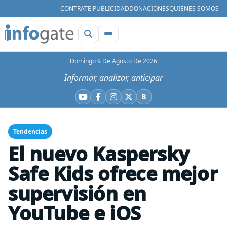
CONTRATE PUBLICIDAD
DONACIONES
QUIÉNES SOMOS
Domingo 9 De Agosto De 2026
Informar, analizar, anticipar
B
YouTube
Facebook
Instagram
X
Bluesky
Tendencias
El nuevo Kaspersky
Safe Kids ofrece mejor
supervisión en
YouTube e iOS