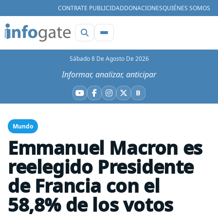
CONTRATE PUBLICIDAD
DONACIONES
QUIÉNES SOMOS
Sábado 8 De Agosto De 2026
Informar, analizar, anticipar
B
YouTube
Facebook
Instagram
X
Bluesky
Mundo
Emmanuel Macron es
reelegido Presidente
de Francia con el
58,8% de los votos