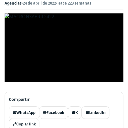
Agencias
•
24 de abril de 2022
•
Hace 223 semanas
Compartir
🟢
WhatsApp
🔵
Facebook
⚫
X
🟦
LinkedIn
🔗
Copiar link