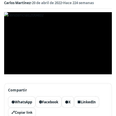
Carlos Martínez
•
20 de abril de 2022
•
Hace 224 semanas
Compartir
🟢
WhatsApp
🔵
Facebook
⚫
X
🟦
LinkedIn
🔗
Copiar link