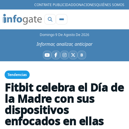
CONTRATE PUBLICIDAD
DONACIONES
QUIÉNES SOMOS
Domingo 9 De Agosto De 2026
Informar, analizar, anticipar
B
YouTube
Facebook
Instagram
X
Bluesky
Tendencias
Fitbit celebra el Día de
la Madre con sus
dispositivos
enfocados en ellas