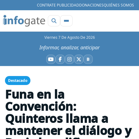
CONTRATE PUBLICIDAD
DONACIONES
QUIÉNES SOMOS
Viernes 7 De Agosto De 2026
Informar, analizar, anticipar
B
YouTube
Facebook
Instagram
X
Bluesky
Destacado
Funa en la
Convención:
Quinteros llama a
mantener el diálogo y