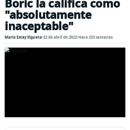
Boric la califica como
"absolutamente
inaceptable"
Mario Estay Elgueta
•
22 de abril de 2022
•
Hace 223 semanas