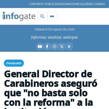
CONTRATE PUBLICIDAD
DONACIONES
QUIÉNES SOMOS
Sábado 8 De Agosto De 2026
Informar, analizar, anticipar
B
YouTube
Facebook
Instagram
X
Bluesky
Destacado
General Director de
Carabineros aseguró
que "no basta solo
con la reforma" a la