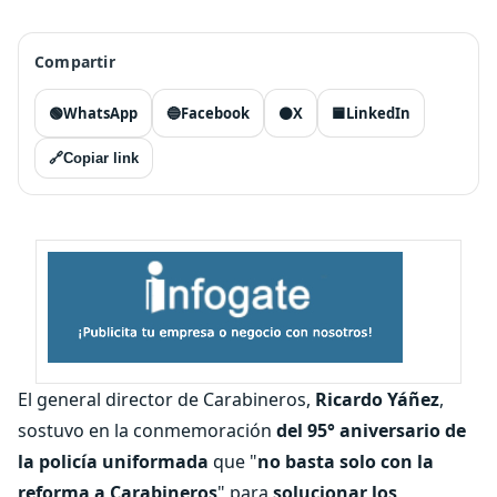
Compartir
🟢
WhatsApp
🔵
Facebook
⚫
X
🟦
LinkedIn
🔗
Copiar link
El general director de Carabineros,
Ricardo Yáñez
,
sostuvo en la conmemoración
del 95° aniversario de
la policía uniformada
que "
no basta solo con la
reforma a Carabineros
" para
solucionar los