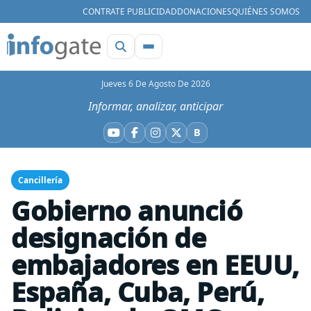
CONTRATE PUBLICIDAD
DONACIONES
QUIÉNES SOMOS
Jueves 6 De Agosto De 2026
Informar, analizar, anticipar
B
YouTube
Facebook
Instagram
X
Bluesky
Cancillería
Gobierno anunció
designación de
embajadores en EEUU,
España, Cuba, Perú,