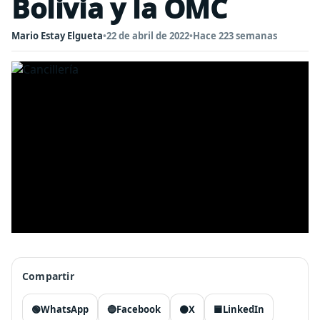
Bolivia y la OMC
Mario Estay Elgueta
•
22 de abril de 2022
•
Hace 223 semanas
Compartir
🟢
WhatsApp
🔵
Facebook
⚫
X
🟦
LinkedIn