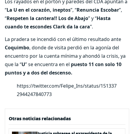
Los rayados en el portón y paredes del CDA apuntan a
“
La U en el corazón, ineptos
”, “
Renuncia
Escobar
”,
“
Respeten la cantera!! Los de Abajo
” y “
Hasta
cuando te escondes Clark da la cara
”.
La pradera se incendió con el último resultado ante
Coquimbo
, donde de visita perdió en la agonía del
encuentro por la cuenta mínima y ahondó la crisis, ya
que la “
U
” se encuentra en el
puesto 11 con solo 10
puntos y a dos del descenso.
https://twitter.com/Felipe_Ins/status/151337
2944247840773
Otras noticias relacionadas
Justicia sobresee al expresidente de la