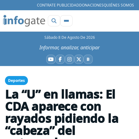
CONTRATE PUBLICIDAD
DONACIONES
QUIÉNES SOMOS
Sábado 8 De Agosto De 2026
Informar, analizar, anticipar
B
YouTube
Facebook
Instagram
X
Bluesky
Deportes
La “U” en llamas: El
CDA aparece con
rayados pidiendo la
“cabeza” del