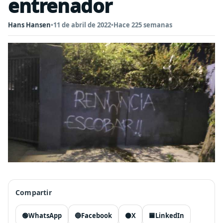
entrenador
Hans Hansen
•
11 de abril de 2022
•
Hace 225 semanas
Compartir
🟢
WhatsApp
🔵
Facebook
⚫
X
🟦
LinkedIn