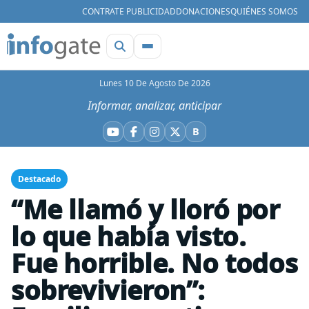
CONTRATE PUBLICIDAD
DONACIONES
QUIÉNES SOMOS
Lunes 10 De Agosto De 2026
Informar, analizar, anticipar
B
YouTube
Facebook
Instagram
X
Bluesky
Destacado
“Me llamó y lloró por
lo que había visto.
Fue horrible. No todos
sobrevivieron”: