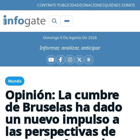
CONTRATE PUBLICIDAD
DONACIONES
QUIÉNES SOMOS
Domingo 9 De Agosto De 2026
Informar, analizar, anticipar
B
YouTube
Facebook
Instagram
X
Bluesky
Mundo
Opinión: La cumbre
de Bruselas ha dado
un nuevo impulso a
las perspectivas de