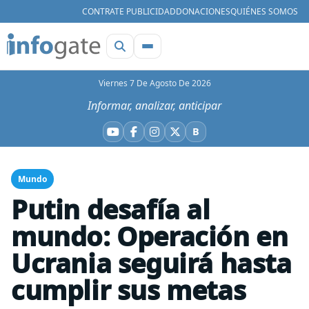
CONTRATE PUBLICIDAD
DONACIONES
QUIÉNES SOMOS
Viernes 7 De Agosto De 2026
Informar, analizar, anticipar
B
YouTube
Facebook
Instagram
X
Bluesky
Mundo
Putin desafía al
mundo: Operación en
Ucrania seguirá hasta
cumplir sus metas