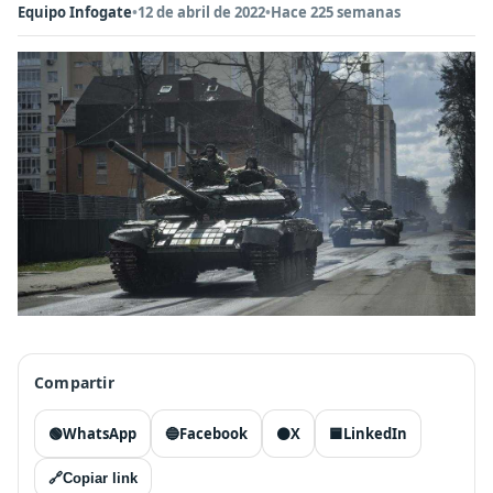
Equipo Infogate
•
12 de abril de 2022
•
Hace 225 semanas
Compartir
🟢
WhatsApp
🔵
Facebook
⚫
X
🟦
LinkedIn
🔗
Copiar link