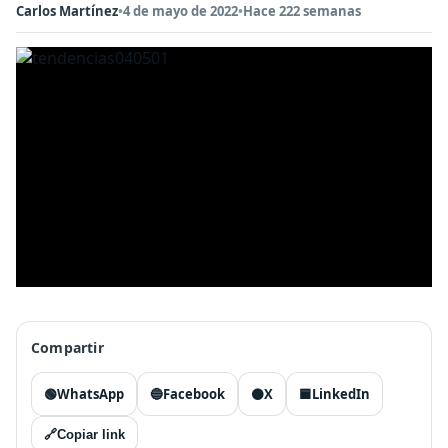
Carlos Martínez
•
4 de mayo de 2022
•
Hace 222 semanas
Compartir
🟢
WhatsApp
🔵
Facebook
⚫
X
🟦
LinkedIn
🔗
Copiar link