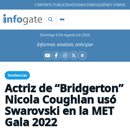
CONTRATE PUBLICIDAD
DONACIONES
QUIÉNES SOMOS
Domingo 9 De Agosto De 2026
Informar, analizar, anticipar
B
YouTube
Facebook
Instagram
X
Bluesky
Tendencias
Actriz de “Bridgerton”
Nicola Coughlan usó
Swarovski en la MET
Gala 2022