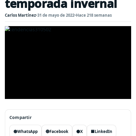
temporada invernal
Carlos Martínez
•
31 de mayo de 2022
•
Hace 218 semanas
Compartir
🟢
WhatsApp
🔵
Facebook
⚫
X
🟦
LinkedIn