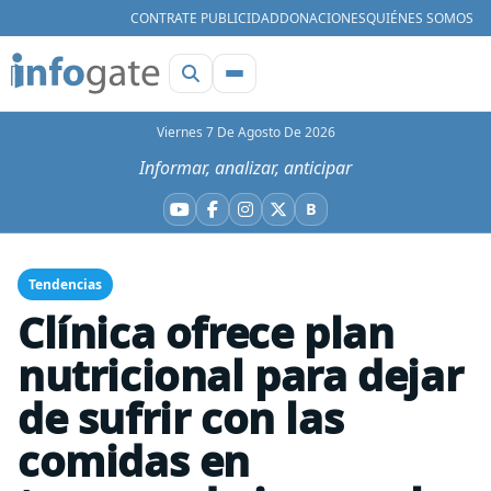
CONTRATE PUBLICIDAD
DONACIONES
QUIÉNES SOMOS
Viernes 7 De Agosto De 2026
Informar, analizar, anticipar
B
YouTube
Facebook
Instagram
X
Bluesky
Tendencias
Clínica ofrece plan
nutricional para dejar
de sufrir con las
comidas en