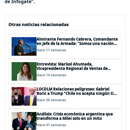
de Infogate”.
Otras noticias relacionadas
Almirante Fernando Cabrera, Comandante
en Jefe de la Armada: "Somos una nación
Americana, Polinésica y Antártica;
Hace 11 semanas
bioceánica y tricontinental, cuyo destino
se definen en el mar"
Entrevista: Marisol Ahumada,
Vicepresidenta Regional de Ventas de
Herbalife para Centro y Sudamérica
Hace 14 semanas
LOCDLM Relaciones peligrosas: Gabriel
Boric a Trump "Chile no acepta ningún tipo
de tutelaje"
Hace 36 semanas
Análisis: Crisis económica argentina que
transforma a Milei solo en un mito
Hace 41 semanas