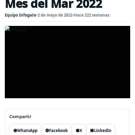
Mes del Mar 2022
Equipo Infogate
•
2 de mayo de 2022
•
Hace 222 semanas
Compartir
🟢
WhatsApp
🔵
Facebook
⚫
X
🟦
LinkedIn