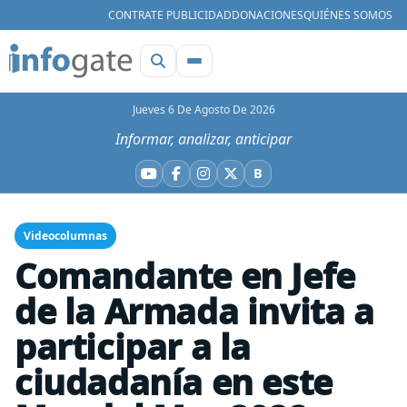
CONTRATE PUBLICIDAD
DONACIONES
QUIÉNES SOMOS
Jueves 6 De Agosto De 2026
Informar, analizar, anticipar
B
YouTube
Facebook
Instagram
X
Bluesky
Videocolumnas
Comandante en Jefe
de la Armada invita a
participar a la
ciudadanía en este